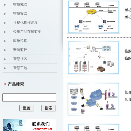
智慧城管
潍坊
智慧安监
潍坊
可视化指挥调度
公用产品在线监测
应急指挥
安防监控
临
临
智慧社区
智慧工地
产品搜索
莒县
莒县